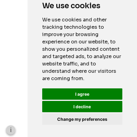
95028 Hof
We use cookies
Impressum
We use cookies and other
Datenschutz
tracking technologies to
Barrierefreiheitserklärung
improve your browsing
Credits
experience on our website, to
show you personalized content
and targeted ads, to analyze our
website traffic, and to
understand where our visitors
are coming from.
I agree
I decline
Change my preferences
i