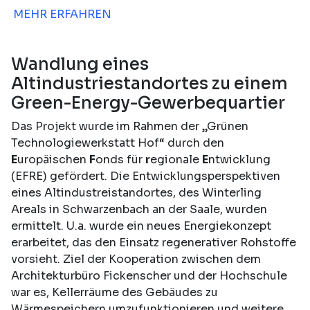
MEHR ERFAHREN
Wandlung eines
Altindustriestandortes zu einem
Green-Energy-Gewerbequartier
Das Projekt wurde im Rahmen der „Grünen
Technologiewerkstatt Hof“ durch den
E
uropäischen
F
onds für
r
egionale
E
ntwicklung
(EFRE) gefördert. Die Entwicklungsperspektiven
eines Altindustreistandortes, des Winterling
Areals in Schwarzenbach an der Saale, wurden
ermittelt. U.a. wurde ein neues Energiekonzept
erarbeitet, das den Einsatz regenerativer Rohstoffe
vorsieht. Ziel der Kooperation zwischen dem
Architekturbüro Fickenscher und der Hochschule
war es, Kellerräume des Gebäudes zu
Wärmespeichern umzufunktionieren und weitere