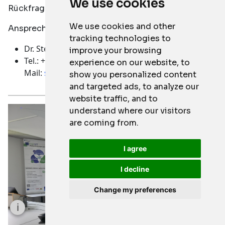
We use cookies
Rückfragen gerne zur Verfügung.
We use cookies and other
Ansprechpartner:
tracking technologies to
Dr. Stefan Bayer
improve your browsing
Tel.: +49 9281 409 5128
experience on our website, to
Mail:
stefan.bayer@hof-university.de
show you personalized content
and targeted ads, to analyze our
website traffic, and to
understand where our visitors
are coming from.
I agree
I decline
Change my preferences
i