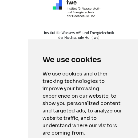
Institut für Wasserstoff- und Energietechnik
der Hochschule Hof (iwe)
Alfons-Goppel-Platz 1
95028 Hof
We use cookies
Impressum
Datenschutz
We use cookies and other
Barrierefreiheitserklärung
tracking technologies to
Credits
improve your browsing
experience on our website, to
show you personalized content
and targeted ads, to analyze our
website traffic, and to
understand where our visitors
are coming from.