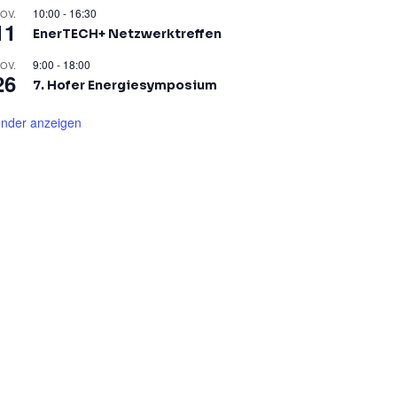
10:00
-
16:30
OV.
11
EnerTECH+ Netzwerktreffen
9:00
-
18:00
OV.
26
7. Hofer Energiesymposium
ender anzeigen