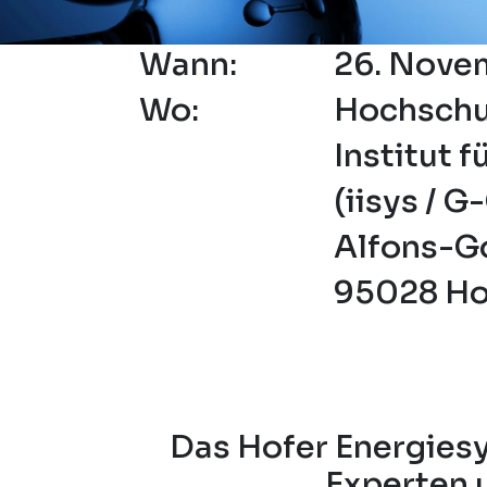
Wann:
26. Nove
Wo:
Hochschu
Institut 
(iisys / 
Alfons-Go
95028 Ho
Das Hofer Energies
Experten 