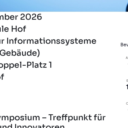
mber 2026
le Hof
für Informationssysteme
Be
G-Gebäude)
A
ppel-Platz 1
f
S
O
ymposium – Treffpunkt für
und Innovatoren