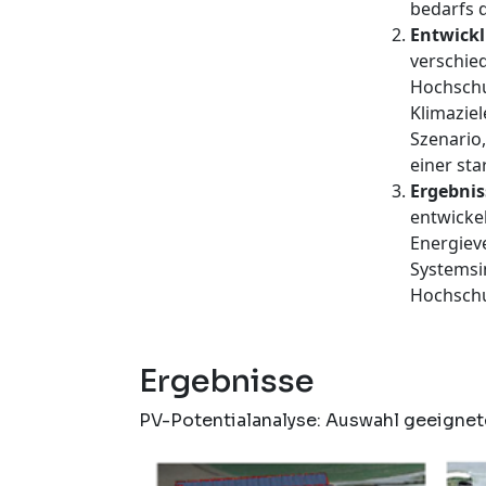
bedarfs d
Entwickl
verschie
Hochschu
Klimaziel
Szenario
einer st
Ergebnis
entwicke
Energiev
Systemsim
Hochschu
Ergebnisse
PV-Potentialanalyse: Auswahl geeignet