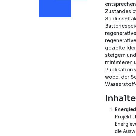
entsprechend
Zustandes bi
Schlüsselfak
Batteriespei
regenerative
regenerativ
gezielte Ide
steigern un
minimieren u
Publikation
wobei der S
Wasserstoffe
Inhalte
Energie
Projekt 
Energiev
die Ausw