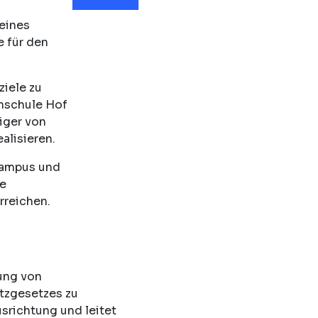
seines
e für den
ziele zu
chschule Hof
iger von
alisieren.
 Campus und
ie
rreichen.
ung von
tzgesetzes zu
srichtung und leitet