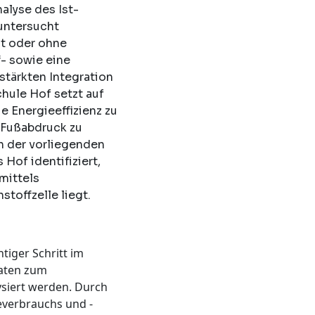
alyse des Ist-
untersucht
it oder ohne
- sowie eine
stärkten Integration
hule Hof setzt auf
e Energieeffizienz zu
 Fußabdruck zu
n der vorliegenden
of identifiziert,
mittels
toffzelle liegt.
tiger Schritt im
Daten zum
siert werden. Durch
everbrauchs und -