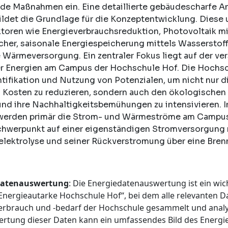
e Maßnahmen ein. Eine detaillierte gebäudescharfe An
ldet die Grundlage für die Konzeptentwicklung. Diese 
toren wie Energieverbrauchsreduktion, Photovoltaik m
cher, saisonale Energiespeicherung mittels Wasserstoff
 Wärmeversorgung. Ein zentraler Fokus liegt auf der ver
er Energien am Campus der Hochschule Hof. Die Hochsc
ntifikation und Nutzung von Potenzialen, um nicht nur di
d Kosten zu reduzieren, sondern auch den ökologischen
nd ihre Nachhaltigkeitsbemühungen zu intensivieren. I
 werden primär die Strom- und Wärmeströme am Campus H
chwerpunkt auf einer eigenständigen Stromversorgung 
lektrolyse und seiner Rückverstromung über eine Brenns
datenauswertung
: Die Energiedatenauswertung ist ein wich
„Energieautarke Hochschule Hof“, bei dem alle relevanten 
erbrauch und -bedarf der Hochschule gesammelt und analy
ertung dieser Daten kann ein umfassendes Bild des Energi